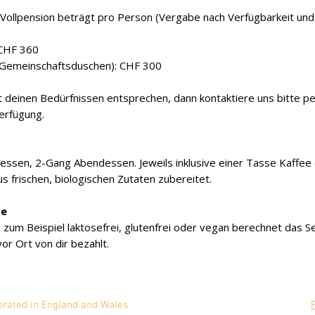
Vollpension beträgt pro Person (Vergabe nach Verfügbarkeit und
 CHF 360
Gemeinschaftsduschen): CHF 300
t deinen Bedürfnissen entsprechen, dann kontaktiere uns bitte pe
 Verfügung.
gessen, 2-Gang Abendessen. Jeweils inklusive einer Tasse Kaffe
 frischen, biologischen Zutaten zubereitet.
se
 zum Beispiel laktosefrei, glutenfrei oder vegan berechnet das S
or Ort von dir bezahlt.
mited is incorporated in England and Wales