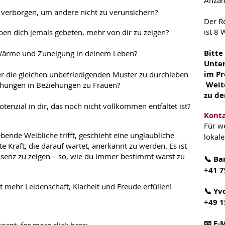
Anzah
 verborgen, um andere nicht zu verunsichern?
Der R
ist 8
en dich jemals gebeten, mehr von dir zu zeigen?
Bitte
 Wärme und Zuneigung in deinem Leben?
Unter
im Pr
der die gleichen unbefriedigenden Muster zu durchleben
Weite
schungen in Beziehungen zu Frauen?
zu de
tenzial in dir, das noch nicht vollkommen entfaltet ist?
Konta
Für w
ende Weibliche trifft, geschieht eine unglaubliche
lokale
te Kraft, die darauf wartet, anerkannt zu werden. Es ist
Essenz zu zeigen – so, wie du immer bestimmt warst zu
📞 Ba
+41 7
 mehr Leidenschaft, Klarheit und Freude erfüllen!
📞 Yv
+49 1
📧 E-M