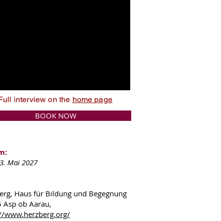
Full interview on the
home page
BOOK NOW
m:
23. Mai 2027
erg, Haus für Bildung und Begegnung
5 Asp ob Aarau,
://www.herzberg.org/