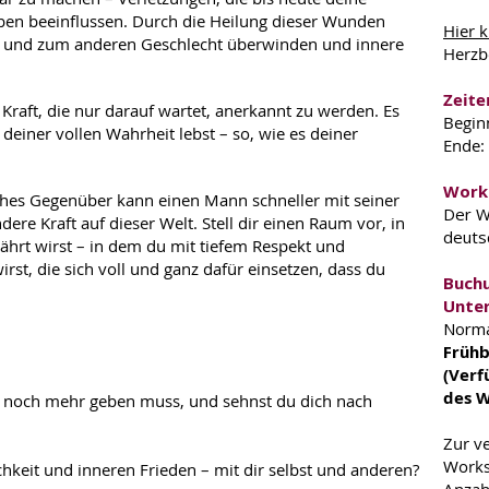
en beeinflussen. Durch die Heilung dieser Wunden
H
ier
​ 
st und zum anderen Geschlecht überwinden und innere
Herzb
Zeite
Kraft, die nur darauf wartet, anerkannt zu werden. Es
Begin
n deiner vollen Wahrheit lebst – so, wie es deiner
Ende:
Work
iches Gegenüber kann einen Mann schneller mit seiner
Der W
ere Kraft auf dieser Welt. Stell dir einen Raum vor, in
deuts
ährt wirst – in dem du mit tiefem Respekt und
st, die sich voll und ganz dafür einsetzen, dass du
Buch
Unter
Norma
Frühb
(Verf
des 
en noch mehr geben muss, und sehnst du dich nach
Zur v
Works
hkeit und inneren Frieden – mit dir selbst und anderen?