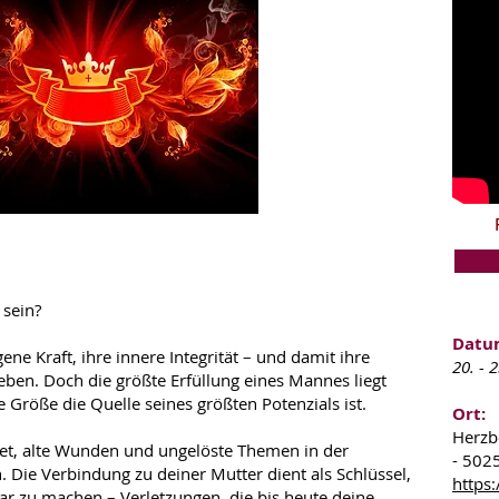
 sein?
Datu
igene Kraft, ihre innere Integrität – und damit ihre
20. - 
eben. Doch die größte Erfüllung eines Mannes liegt
 Größe die Quelle seines größten Potenzials ist.
Ort
:
Herzb
tet, alte Wunden und ungelöste Themen in der
- 502
 Die Verbindung zu deiner Mutter dient als Schlüssel,
https
r zu machen – Verletzungen, die bis heute deine