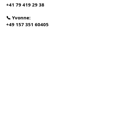
+41 79 419 29 38
📞 Yvonne:
+49 157 351 60405
📧 E-Mail:
Switzerland@celebrationofbeing.co.
uk
Klicken Sie hier für Buchungs- und
Stornierungsbedingungen für
Workshops in der Schweiz
Zusätzliche Kosten für Unterkunft
und Verpflegung
Unterkunft und Verpflegung sind nicht im
Workshoppreis enthalten und werden 4
Wochen vor dem Workshop direkt an